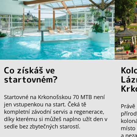
Co získáš ve
Kol
startovném?
Láz
Krk
Startovné na Krkonošskou 70 MTB není
jen vstupenkou na start. Čeká tě
Právě 
kompletní závodní servis a regenerace,
přírod
díky kterému si můžeš naplno užít den v
koloná
sedle bez zbytečných starostí.
místo
a nez