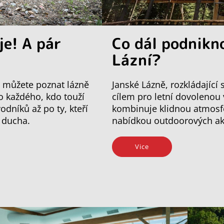
je! A pár
Co dál podnikn
Lázní?
mi můžete poznat lázně
Janské Lázně, rozkládající
ro každého, kdo touží
cílem pro letní dovolenou
odníků až po ty, kteří
kombinuje klidnou atmosfé
o ducha.
nabídkou outdoorových akti
Vice