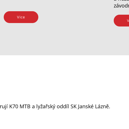
závod
Vice
V
ují K70 MTB a lyžařský oddíl SK Janské Lázně.