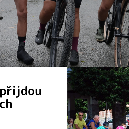
 přijdou
ých