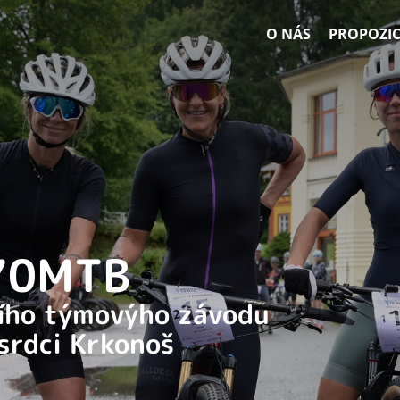
O NÁS
PROPOZIC
 70MTB
ního týmovýho závodu
 srdci Krkonoš