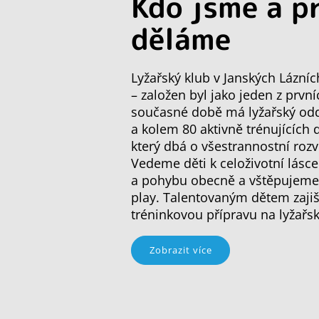
Kdo jsme a p
děláme
Lyžařský klub v Janských Lázníc
– založen byl jako jeden z první
současné době má lyžařský oddí
a kolem 80 aktivně trénujících 
který dbá o všestrannostní rozv
Vedeme děti k celoživotní lásce
a pohybu obecně a vštěpujeme j
play. Talentovaným dětem zajiš
tréninkovou přípravu na lyžařs
Zobrazit více