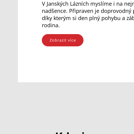
V Janských Lázních myslíme i na nej
nadšence. Připraven je doprovodný 
díky kterým si den plný pohybu a záb
rodina.
Zobrazit více