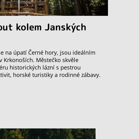
out kolem Janských
 se na úpatí Černé hory, jsou ideálním
 v Krkonoších. Městečko skvěle
ru historických lázní s pestrou
vit, horské turistiky a rodinné zábavy.