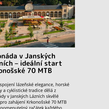
onáda v Janských
ních – ideální start
onošské 70 MTB
spojení lázeňské elegance, horské
y a cyklistické tradice dělá z
dy v Janských Lázních skvělé
 pro zahájení Krkonošské 70 MTB
apomenutelný začátek každého