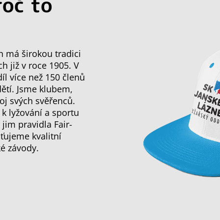
roč to
h má širokou tradici
ch již v roce 1905. V
l více než 150 členů
dětí. Jsme klubem,
oj svých svěřenců.
 k lyžování a sportu
im pravidla Fair-
ťujeme kvalitní
ké závody.