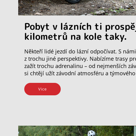
Pobyt v lázních ti prospě
kilometrů na kole taky.
Někteří lidé jezdí do lázní odpočívat. S ná
z trochu jiné perspektivy. Nabízíme trasy p
zažít trochu adrenalinu – od nejmenších záv
si chtějí užít závodní atmosféru a týmovéh
Vice