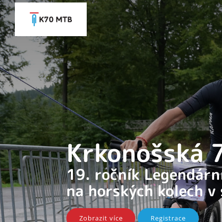
Krkonošská
19. ročník Legendár
na horských kolech v
Zobrazit více
Registrace