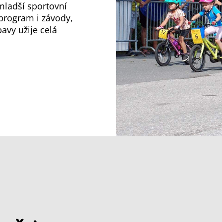
mladší sportovní
program i závody,
avy užije celá