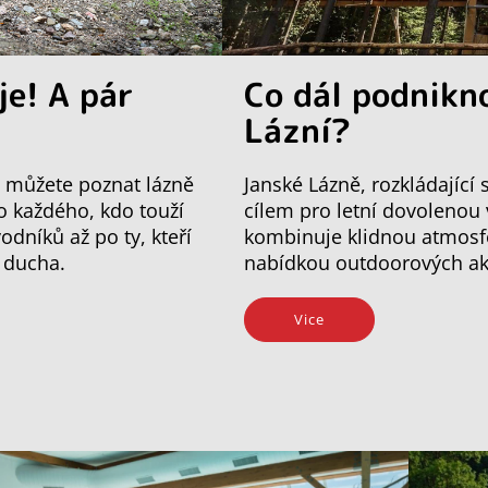
je! A pár
Co dál podnikn
Lázní?
mi můžete poznat lázně
Janské Lázně, rozkládající
ro každého, kdo touží
cílem pro letní dovolenou
odníků až po ty, kteří
kombinuje klidnou atmosfé
o ducha.
nabídkou outdoorových akti
Vice