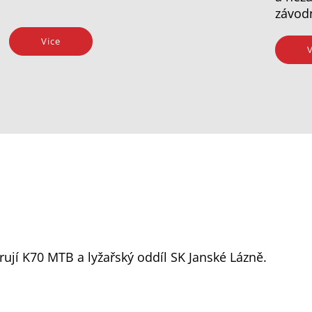
závod
Vice
V
ují K70 MTB a lyžařský oddíl SK Janské Lázně.