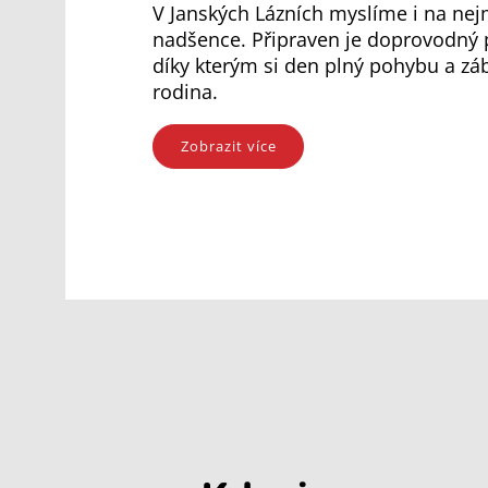
V Janských Lázních myslíme i na nej
nadšence. Připraven je doprovodný 
díky kterým si den plný pohybu a záb
rodina.
Zobrazit více