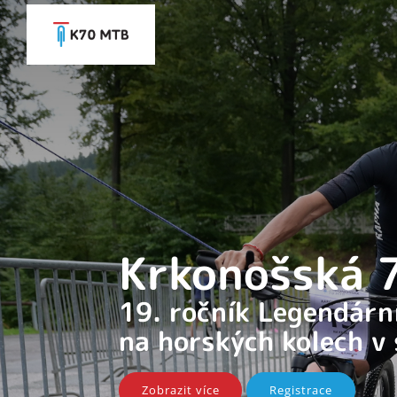
Krkonošská
19. ročník Legendár
na horských kolech v
Zobrazit více
Registrace