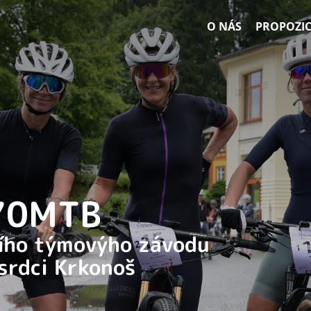
O NÁS
PROPOZIC
 70MTB
ního týmovýho závodu
 srdci Krkonoš