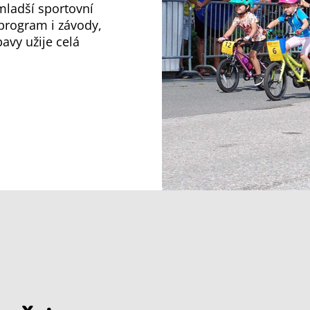
mladší sportovní
program i závody,
avy užije celá