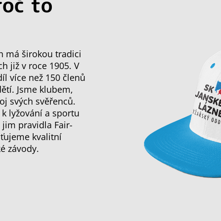
roč to
h má širokou tradici
ch již v roce 1905. V
l více než 150 členů
dětí. Jsme klubem,
oj svých svěřenců.
 k lyžování a sportu
im pravidla Fair-
ťujeme kvalitní
ké závody.