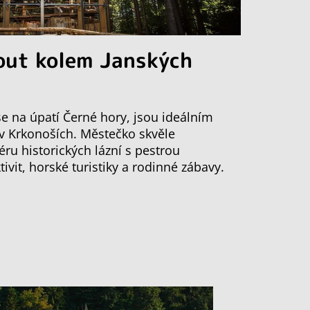
out kolem Janských
 se na úpatí Černé hory, jsou ideálním
 v Krkonoších. Městečko skvěle
ru historických lázní s pestrou
vit, horské turistiky a rodinné zábavy.