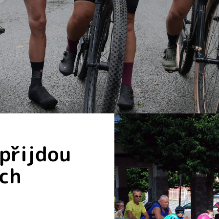
 přijdou
ých