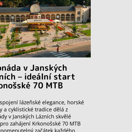
onáda v Janských
ních – ideální start
onošské 70 MTB
spojení lázeňské elegance, horské
y a cyklistické tradice dělá z
dy v Janských Lázních skvělé
 pro zahájení Krkonošské 70 MTB
apomenutelný začátek každého