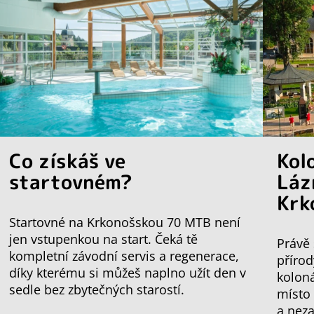
Co získáš ve
Kol
startovném?
Láz
Krk
Startovné na Krkonošskou 70 MTB není
jen vstupenkou na start. Čeká tě
Právě 
kompletní závodní servis a regenerace,
přírod
díky kterému si můžeš naplno užít den v
koloná
sedle bez zbytečných starostí.
místo
a nez