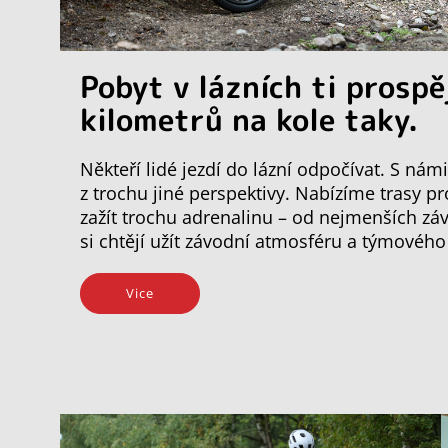
Pobyt v lázních ti prospě
kilometrů na kole taky.
Někteří lidé jezdí do lázní odpočívat. S ná
z trochu jiné perspektivy. Nabízíme trasy p
zažít trochu adrenalinu – od nejmenších záv
si chtějí užít závodní atmosféru a týmovéh
Vice