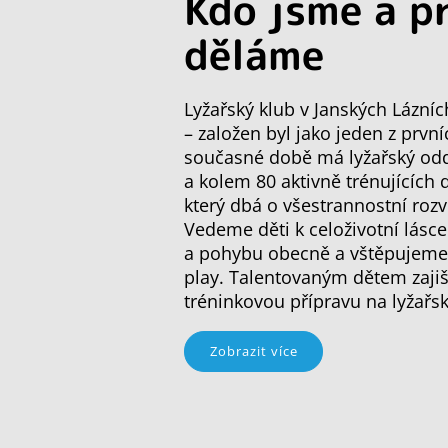
Kdo jsme a p
děláme
Lyžařský klub v Janských Lázníc
– založen byl jako jeden z první
současné době má lyžařský oddí
a kolem 80 aktivně trénujících 
který dbá o všestrannostní rozv
Vedeme děti k celoživotní lásce
a pohybu obecně a vštěpujeme j
play. Talentovaným dětem zajiš
tréninkovou přípravu na lyžařs
Zobrazit více