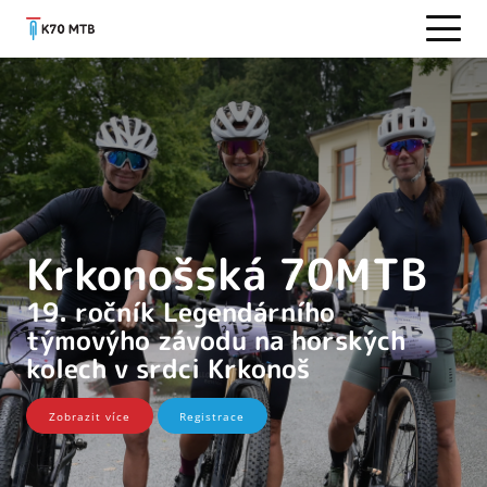
Krkonošská 70MTB
19. ročník Legendárního
týmovýho závodu na horských
kolech v srdci Krkonoš
Zobrazit více
Registrace