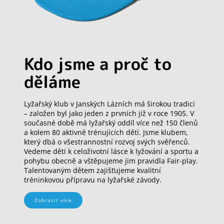
Kdo jsme a proč to
děláme
Lyžařský klub v Janských Lázních má širokou tradici
– založen byl jako jeden z prvních již v roce 1905. V
současné době má lyžařský oddíl více než 150 členů
a kolem 80 aktivně trénujících dětí. Jsme klubem,
který dbá o všestrannostní rozvoj svých svěřenců.
Vedeme děti k celoživotní lásce k lyžování a sportu a
pohybu obecně a vštěpujeme jim pravidla Fair-play.
Talentovaným dětem zajišťujeme kvalitní
tréninkovou přípravu na lyžařské závody.
Zobrazit více