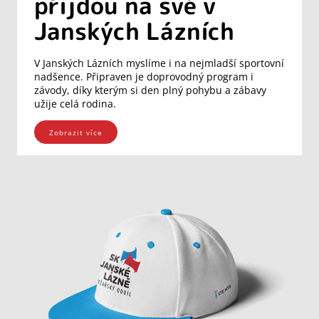
přijdou na své v
Janských Lázních
V Janských Lázních myslíme i na nejmladší sportovní
nadšence. Připraven je doprovodný program i
závody, díky kterým si den plný pohybu a zábavy
užije celá rodina.
Zobrazit více