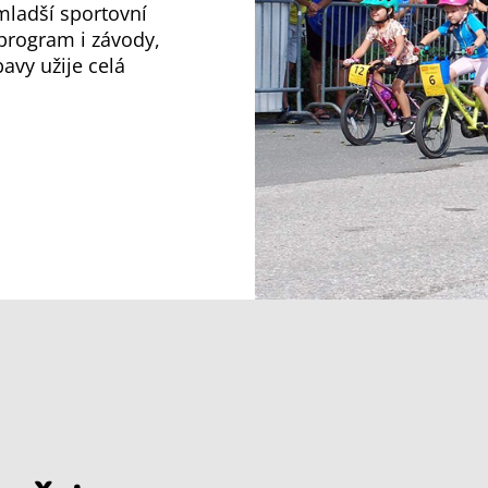
mladší sportovní
program i závody,
avy užije celá