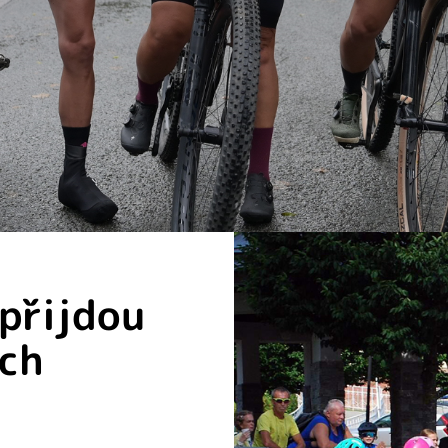
 přijdou
ých