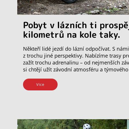
Pobyt v lázních ti prospě
kilometrů na kole taky.
Někteří lidé jezdí do lázní odpočívat. S ná
z trochu jiné perspektivy. Nabízíme trasy p
zažít trochu adrenalinu – od nejmenších záv
si chtějí užít závodní atmosféru a týmovéh
Vice