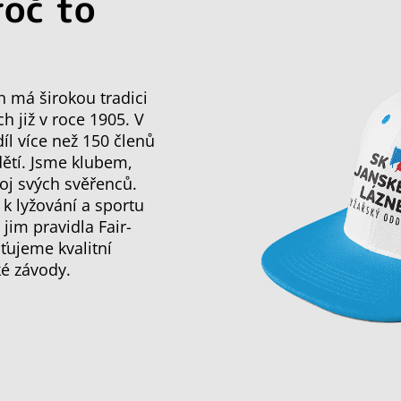
roč to
h má širokou tradici
ch již v roce 1905. V
l více než 150 členů
dětí. Jsme klubem,
oj svých svěřenců.
 k lyžování a sportu
im pravidla Fair-
ťujeme kvalitní
ké závody.