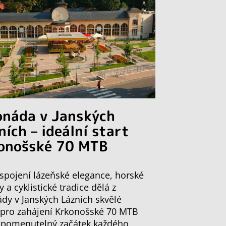
onáda v Janských
ních – ideální start
onošské 70 MTB
spojení lázeňské elegance, horské
y a cyklistické tradice dělá z
dy v Janských Lázních skvělé
 pro zahájení Krkonošské 70 MTB
apomenutelný začátek každého