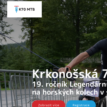
Krkonošská
19. ročník Legendár
na horských kolech v
Zobrazit více
Registrace