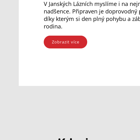
V Janských Lázních myslíme i na nej
nadšence. Připraven je doprovodný 
díky kterým si den plný pohybu a záb
rodina.
Zobrazit více