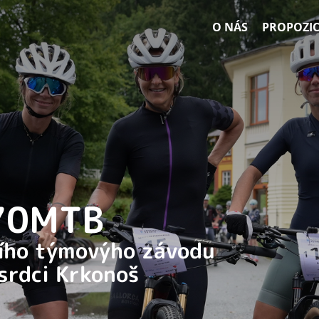
O NÁS
PROPOZIC
 70MTB
ního týmovýho závodu
 srdci Krkonoš