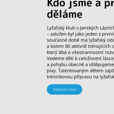
Kdo jsme a p
děláme
Lyžařský klub v Janských Lázníc
– založen byl jako jeden z první
současné době má lyžařský oddí
a kolem 80 aktivně trénujících 
který dbá o všestrannostní rozv
Vedeme děti k celoživotní lásce
a pohybu obecně a vštěpujeme j
play. Talentovaným dětem zajiš
tréninkovou přípravu na lyžařs
Zobrazit více