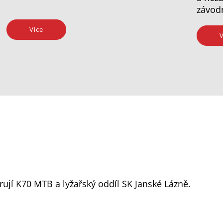
závod
Vice
V
ují K70 MTB a lyžařský oddíl SK Janské Lázně.