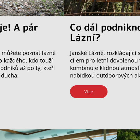
je! A pár
Co dál podnikn
Lázní?
mi můžete poznat lázně
Janské Lázně, rozkládající
ro každého, kdo touží
cílem pro letní dovolenou
odníků až po ty, kteří
kombinuje klidnou atmosfé
o ducha.
nabídkou outdoorových akti
Vice