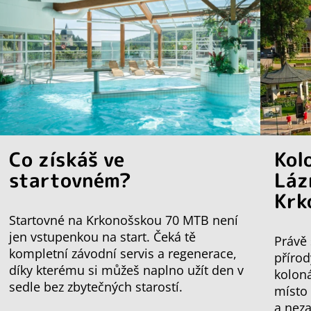
Co získáš ve
Kol
startovném?
Láz
Krk
Startovné na Krkonošskou 70 MTB není
jen vstupenkou na start. Čeká tě
Právě 
kompletní závodní servis a regenerace,
přírod
díky kterému si můžeš naplno užít den v
koloná
sedle bez zbytečných starostí.
místo
a nez