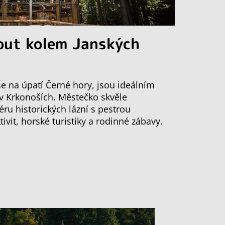
out kolem Janských
 se na úpatí Černé hory, jsou ideálním
 v Krkonoších. Městečko skvěle
ru historických lázní s pestrou
vit, horské turistiky a rodinné zábavy.