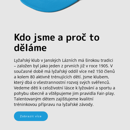
Kdo jsme a proč to
děláme
Lyžařský klub v Janských Lázních má širokou tradici
– založen byl jako jeden z prvních již v roce 1905. V
současné době má lyžařský oddíl více než 150 členů
a kolem 80 aktivně trénujících dětí. Jsme klubem,
který dbá o všestrannostní rozvoj svých svěřenců.
Vedeme děti k celoživotní lásce k lyžování a sportu a
pohybu obecně a vštěpujeme jim pravidla Fair-play.
Talentovaným dětem zajišťujeme kvalitní
tréninkovou přípravu na lyžařské závody.
Zobrazit více