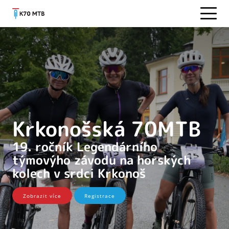
Krkonošská 70MTB
19. ročník Legendárního
týmovýho závodu na horských
kolech v srdci Krkonoš
Zobrazit více
Registrace