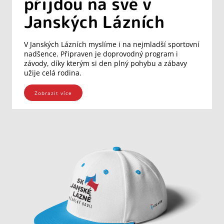
přijdou na své v
Janských Lázních
V Janských Lázních myslíme i na nejmladší sportovní
nadšence. Připraven je doprovodný program i
závody, díky kterým si den plný pohybu a zábavy
užije celá rodina.
Zobrazit více