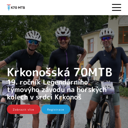
Krkonošská 70MTB
19. ročník Legendárního
týmovýho závodu na horských
kolech v srdci Krkonoš
Zobrazit více
Registrace