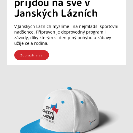
přijdou na své v
Janských Lázních
V Janských Lázních myslíme i na nejmladší sportovní
nadšence. Připraven je doprovodný program i
závody, díky kterým si den plný pohybu a zábavy
užije celá rodina.
Zobrazit více