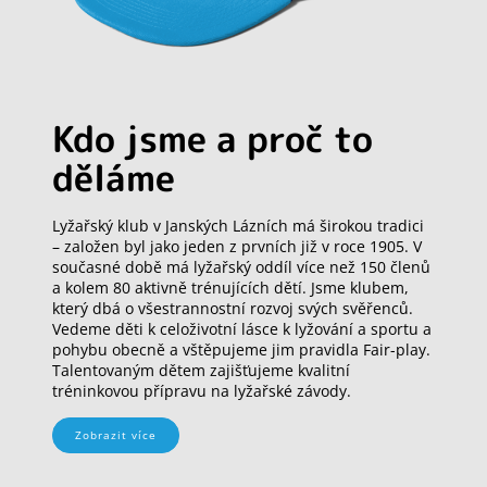
Kdo jsme a proč to
děláme
Lyžařský klub v Janských Lázních má širokou tradici
– založen byl jako jeden z prvních již v roce 1905. V
současné době má lyžařský oddíl více než 150 členů
a kolem 80 aktivně trénujících dětí. Jsme klubem,
který dbá o všestrannostní rozvoj svých svěřenců.
Vedeme děti k celoživotní lásce k lyžování a sportu a
pohybu obecně a vštěpujeme jim pravidla Fair-play.
Talentovaným dětem zajišťujeme kvalitní
tréninkovou přípravu na lyžařské závody.
Zobrazit více