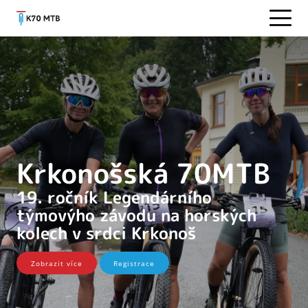
Krkonošská 70MTB
19. ročník Legendárního
týmovýho závodu na horských
kolech v srdci Krkonoš
Zobrazit více
Registrace