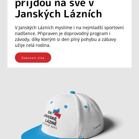
přijdou na své v
Janských Lázních
V Janských Lázních myslíme i na nejmladší sportovní
nadšence. Připraven je doprovodný program i
závody, díky kterým si den plný pohybu a zábavy
užije celá rodina.
Zobrazit více