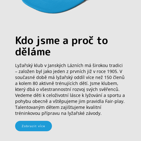
Kdo jsme a proč to
děláme
Lyžařský klub v Janských Lázních má širokou tradici
– založen byl jako jeden z prvních již v roce 1905. V
současné době má lyžařský oddíl více než 150 členů
a kolem 80 aktivně trénujících dětí. Jsme klubem,
který dbá o všestrannostní rozvoj svých svěřenců.
Vedeme děti k celoživotní lásce k lyžování a sportu a
pohybu obecně a vštěpujeme jim pravidla Fair-play.
Talentovaným dětem zajišťujeme kvalitní
tréninkovou přípravu na lyžařské závody.
Zobrazit více