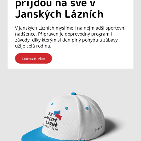
přijdou na své v
Janských Lázních
V Janských Lázních myslíme i na nejmladší sportovní
nadšence. Připraven je doprovodný program i
závody, díky kterým si den plný pohybu a zábavy
užije celá rodina.
Zobrazit více