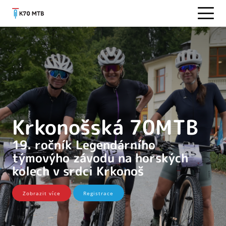
Krkonošská 70MTB
19. ročník Legendárního
týmovýho závodu na horských
kolech v srdci Krkonoš
Zobrazit více
Registrace