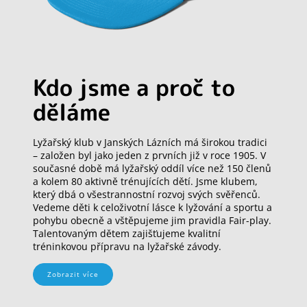
Kdo jsme a proč to
děláme
Lyžařský klub v Janských Lázních má širokou tradici
– založen byl jako jeden z prvních již v roce 1905. V
současné době má lyžařský oddíl více než 150 členů
a kolem 80 aktivně trénujících dětí. Jsme klubem,
který dbá o všestrannostní rozvoj svých svěřenců.
Vedeme děti k celoživotní lásce k lyžování a sportu a
pohybu obecně a vštěpujeme jim pravidla Fair-play.
Talentovaným dětem zajišťujeme kvalitní
tréninkovou přípravu na lyžařské závody.
Zobrazit více