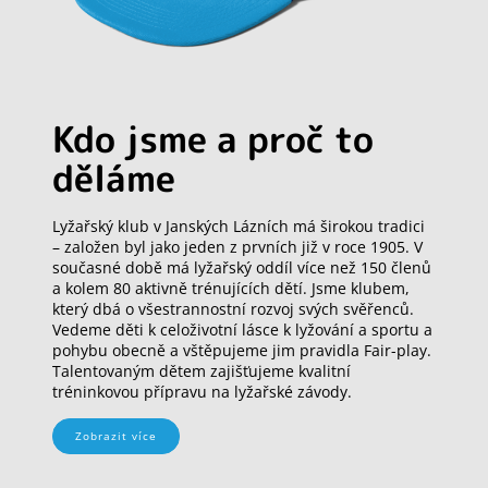
Kdo jsme a proč to
děláme
Lyžařský klub v Janských Lázních má širokou tradici
– založen byl jako jeden z prvních již v roce 1905. V
současné době má lyžařský oddíl více než 150 členů
a kolem 80 aktivně trénujících dětí. Jsme klubem,
který dbá o všestrannostní rozvoj svých svěřenců.
Vedeme děti k celoživotní lásce k lyžování a sportu a
pohybu obecně a vštěpujeme jim pravidla Fair-play.
Talentovaným dětem zajišťujeme kvalitní
tréninkovou přípravu na lyžařské závody.
Zobrazit více