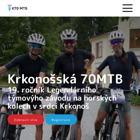
Krkonošská 70MTB
19. ročník Legendárního
týmovýho závodu na horských
kolech v srdci Krkonoš
Zobrazit více
Registrace