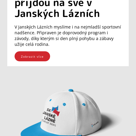
přijdou na své v
Janských Lázních
V Janských Lázních myslíme i na nejmladší sportovní
nadšence. Připraven je doprovodný program i
závody, díky kterým si den plný pohybu a zábavy
užije celá rodina.
Zobrazit více