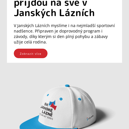
přijdou na své v
Janských Lázních
V Janských Lázních myslíme i na nejmladší sportovní
nadšence. Připraven je doprovodný program i
závody, díky kterým si den plný pohybu a zábavy
užije celá rodina.
Zobrazit více