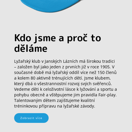
Kdo jsme a proč to
děláme
Lyžařský klub v Janských Lázních má širokou tradici
– založen byl jako jeden z prvních již v roce 1905. V
současné době má lyžařský oddíl více než 150 členů
a kolem 80 aktivně trénujících dětí. Jsme klubem,
který dbá o všestrannostní rozvoj svých svěřenců.
Vedeme děti k celoživotní lásce k lyžování a sportu a
pohybu obecně a vštěpujeme jim pravidla Fair-play.
Talentovaným dětem zajišťujeme kvalitní
tréninkovou přípravu na lyžařské závody.
Zobrazit více