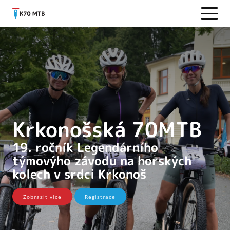
Krkonošská 70MTB
19. ročník Legendárního
týmovýho závodu na horských
kolech v srdci Krkonoš
Zobrazit více
Registrace