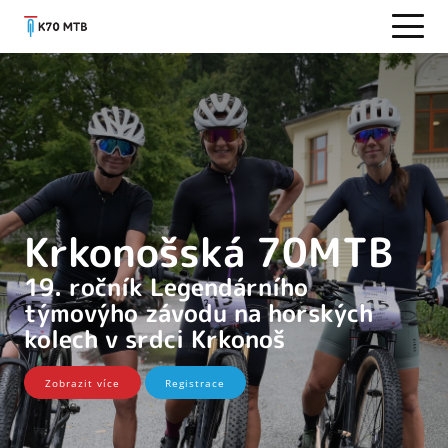
Krkonošská 70MTB
19. ročník Legendárního
týmovýho závodu na horských
kolech v srdci Krkonoš
Zobrazit více
Registrace