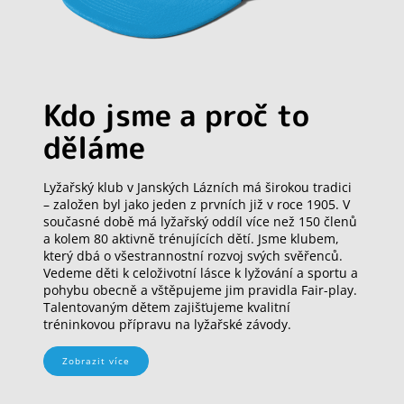
Kdo jsme a proč to
děláme
Lyžařský klub v Janských Lázních má širokou tradici
– založen byl jako jeden z prvních již v roce 1905. V
současné době má lyžařský oddíl více než 150 členů
a kolem 80 aktivně trénujících dětí. Jsme klubem,
který dbá o všestrannostní rozvoj svých svěřenců.
Vedeme děti k celoživotní lásce k lyžování a sportu a
pohybu obecně a vštěpujeme jim pravidla Fair-play.
Talentovaným dětem zajišťujeme kvalitní
tréninkovou přípravu na lyžařské závody.
Zobrazit více