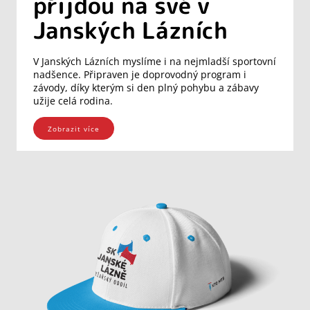
přijdou na své v
Janských Lázních
V Janských Lázních myslíme i na nejmladší sportovní
nadšence. Připraven je doprovodný program i
závody, díky kterým si den plný pohybu a zábavy
užije celá rodina.
Zobrazit více