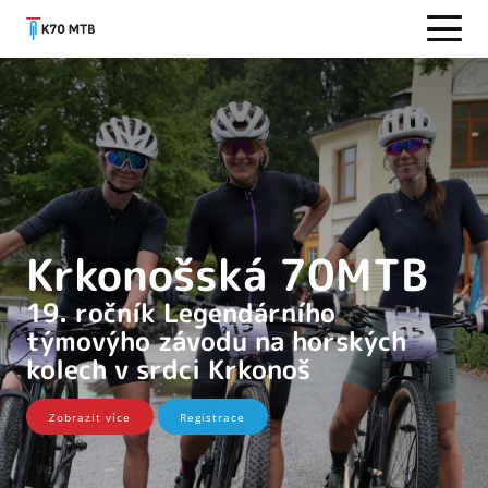
Krkonošská 70MTB
19. ročník Legendárního
týmovýho závodu na horských
kolech v srdci Krkonoš
Zobrazit více
Registrace