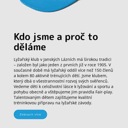
Kdo jsme a proč to
děláme
Lyžařský klub v Janských Lázních má širokou tradici
– založen byl jako jeden z prvních již v roce 1905. V
současné době má lyžařský oddíl více než 150 členů
a kolem 80 aktivně trénujících dětí. Jsme klubem,
který dbá o všestrannostní rozvoj svých svěřenců.
Vedeme děti k celoživotní lásce k lyžování a sportu a
pohybu obecně a vštěpujeme jim pravidla Fair-play.
Talentovaným dětem zajišťujeme kvalitní
tréninkovou přípravu na lyžařské závody.
Zobrazit více