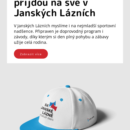
přijdou na své v
Janských Lázních
V Janských Lázních myslíme i na nejmladší sportovní
nadšence. Připraven je doprovodný program i
závody, díky kterým si den plný pohybu a zábavy
užije celá rodina.
Zobrazit více