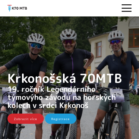
Krkonošská 70MTB
19. ročník Legendárního
týmovýho závodu na horských
kolech v srdci Krkonoš
Zobrazit více
Registrace