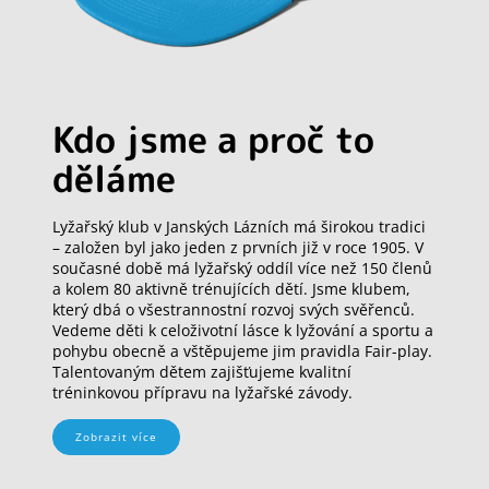
Kdo jsme a proč to
děláme
Lyžařský klub v Janských Lázních má širokou tradici
– založen byl jako jeden z prvních již v roce 1905. V
současné době má lyžařský oddíl více než 150 členů
a kolem 80 aktivně trénujících dětí. Jsme klubem,
který dbá o všestrannostní rozvoj svých svěřenců.
Vedeme děti k celoživotní lásce k lyžování a sportu a
pohybu obecně a vštěpujeme jim pravidla Fair-play.
Talentovaným dětem zajišťujeme kvalitní
tréninkovou přípravu na lyžařské závody.
Zobrazit více