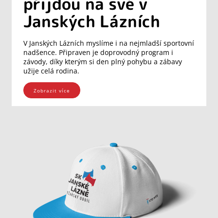
přijdou na své v
Janských Lázních
V Janských Lázních myslíme i na nejmladší sportovní
nadšence. Připraven je doprovodný program i
závody, díky kterým si den plný pohybu a zábavy
užije celá rodina.
Zobrazit více