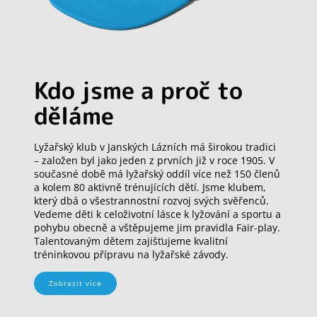
Kdo jsme a proč to
děláme
Lyžařský klub v Janských Lázních má širokou tradici
– založen byl jako jeden z prvních již v roce 1905. V
současné době má lyžařský oddíl více než 150 členů
a kolem 80 aktivně trénujících dětí. Jsme klubem,
který dbá o všestrannostní rozvoj svých svěřenců.
Vedeme děti k celoživotní lásce k lyžování a sportu a
pohybu obecně a vštěpujeme jim pravidla Fair-play.
Talentovaným dětem zajišťujeme kvalitní
tréninkovou přípravu na lyžařské závody.
Zobrazit více