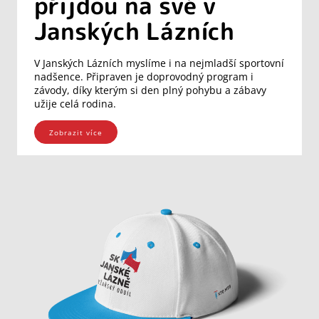
přijdou na své v
Janských Lázních
V Janských Lázních myslíme i na nejmladší sportovní
nadšence. Připraven je doprovodný program i
závody, díky kterým si den plný pohybu a zábavy
užije celá rodina.
Zobrazit více