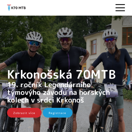
Krkonošská 70MTB
19. ročník Legendárního
týmovýho závodu na horských
kolech v srdci Krkonoš
Zobrazit více
Registrace