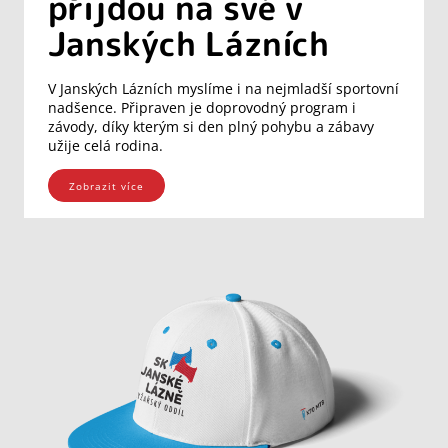
přijdou na své v
Janských Lázních
V Janských Lázních myslíme i na nejmladší sportovní
nadšence. Připraven je doprovodný program i
závody, díky kterým si den plný pohybu a zábavy
užije celá rodina.
Zobrazit více