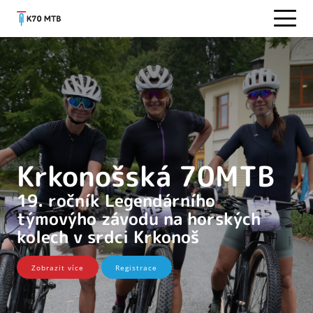
Krkonošská 70MTB
19. ročník Legendárního
týmovýho závodu na horských
kolech v srdci Krkonoš
Zobrazit více
Registrace