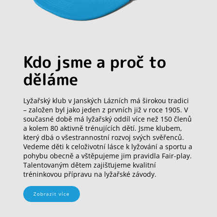
Kdo jsme a proč to
děláme
Lyžařský klub v Janských Lázních má širokou tradici
– založen byl jako jeden z prvních již v roce 1905. V
současné době má lyžařský oddíl více než 150 členů
a kolem 80 aktivně trénujících dětí. Jsme klubem,
který dbá o všestrannostní rozvoj svých svěřenců.
Vedeme děti k celoživotní lásce k lyžování a sportu a
pohybu obecně a vštěpujeme jim pravidla Fair-play.
Talentovaným dětem zajišťujeme kvalitní
tréninkovou přípravu na lyžařské závody.
Zobrazit více