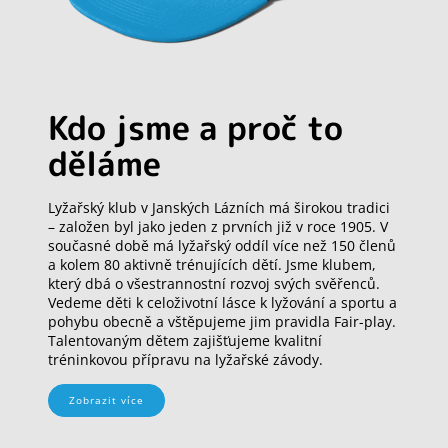
Kdo jsme a proč to
děláme
Lyžařský klub v Janských Lázních má širokou tradici
– založen byl jako jeden z prvních již v roce 1905. V
současné době má lyžařský oddíl více než 150 členů
a kolem 80 aktivně trénujících dětí. Jsme klubem,
který dbá o všestrannostní rozvoj svých svěřenců.
Vedeme děti k celoživotní lásce k lyžování a sportu a
pohybu obecně a vštěpujeme jim pravidla Fair-play.
Talentovaným dětem zajišťujeme kvalitní
tréninkovou přípravu na lyžařské závody.
Zobrazit více