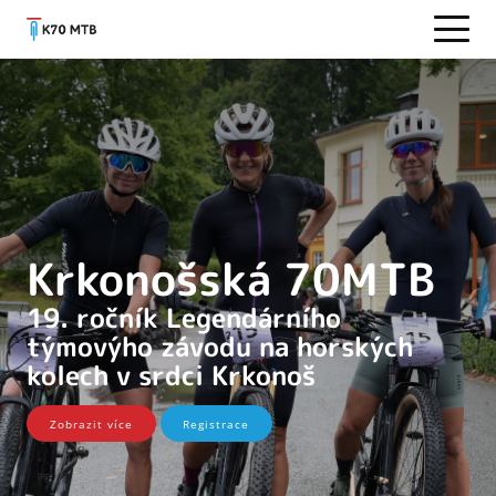
Krkonošská 70MTB
19. ročník Legendárního
týmovýho závodu na horských
kolech v srdci Krkonoš
Zobrazit více
Registrace