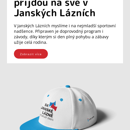
přijdou na své v
Janských Lázních
V Janských Lázních myslíme i na nejmladší sportovní
nadšence. Připraven je doprovodný program i
závody, díky kterým si den plný pohybu a zábavy
užije celá rodina.
Zobrazit více