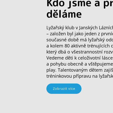
Kdo jsme a p
děláme
Lyžařský klub v Janských Lázníc
– založen byl jako jeden z první
současné době má lyžařský oddí
a kolem 80 aktivně trénujících 
který dbá o všestrannostní rozv
Vedeme děti k celoživotní lásce
a pohybu obecně a vštěpujeme j
play. Talentovaným dětem zajiš
tréninkovou přípravu na lyžařs
Zobrazit více