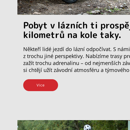
Pobyt v lázních ti prospě
kilometrů na kole taky.
Někteří lidé jezdí do lázní odpočívat. S ná
z trochu jiné perspektivy. Nabízíme trasy p
zažít trochu adrenalinu – od nejmenších záv
si chtějí užít závodní atmosféru a týmovéh
Vice