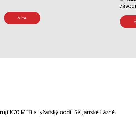
závod
Vice
V
ují K70 MTB a lyžařský oddíl SK Janské Lázně.