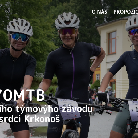
O NÁS
PROPOZIC
 70MTB
ního týmovýho závodu
 srdci Krkonoš