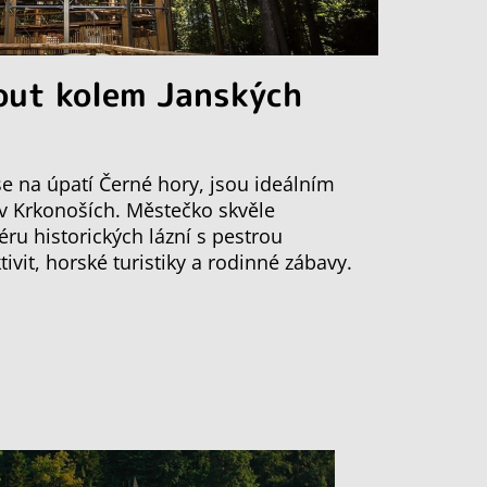
out kolem Janských
 se na úpatí Černé hory, jsou ideálním
 v Krkonoších. Městečko skvěle
ru historických lázní s pestrou
vit, horské turistiky a rodinné zábavy.