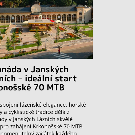
onáda v Janských
ních – ideální start
onošské 70 MTB
spojení lázeňské elegance, horské
y a cyklistické tradice dělá z
dy v Janských Lázních skvělé
 pro zahájení Krkonošské 70 MTB
apomenutelný začátek každého