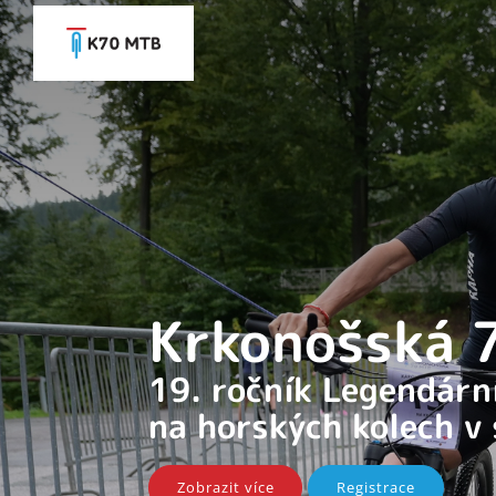
Krkonošská
19. ročník Legendár
na horských kolech v
Zobrazit více
Registrace