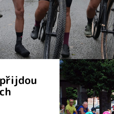
 přijdou
ých