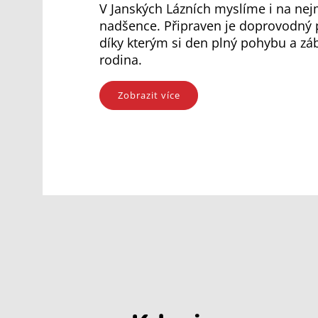
V Janských Lázních myslíme i na nej
nadšence. Připraven je doprovodný 
díky kterým si den plný pohybu a záb
rodina.
Zobrazit více