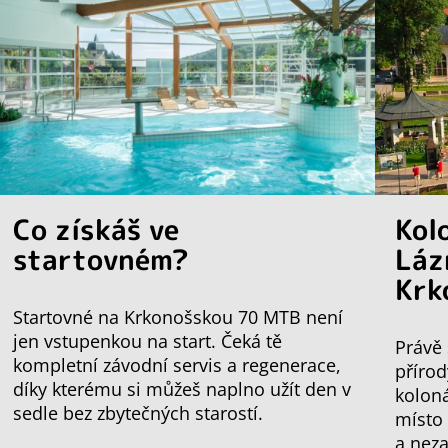
Co získáš ve
Kol
startovném?
Láz
Krk
Startovné na Krkonošskou 70 MTB není
jen vstupenkou na start. Čeká tě
Právě 
kompletní závodní servis a regenerace,
přírod
díky kterému si můžeš naplno užít den v
koloná
sedle bez zbytečných starostí.
místo
a nez