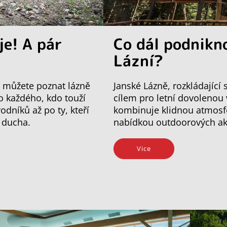
je! A pár
Co dál podnikn
Lázní?
mi můžete poznat lázně
Janské Lázně, rozkládající
ro každého, kdo touží
cílem pro letní dovolenou
odníků až po ty, kteří
kombinuje klidnou atmosfé
o ducha.
nabídkou outdoorových akti
Vice