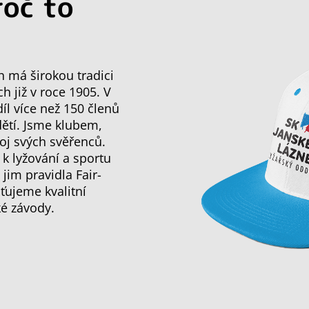
roč to
h má širokou tradici
ch již v roce 1905. V
l více než 150 členů
dětí. Jsme klubem,
oj svých svěřenců.
 k lyžování a sportu
im pravidla Fair-
ťujeme kvalitní
ké závody.