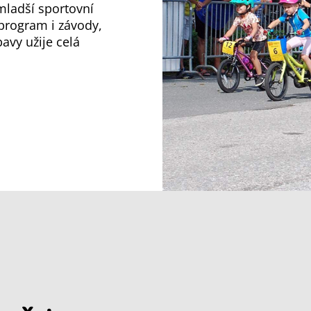
mladší sportovní
program i závody,
avy užije celá